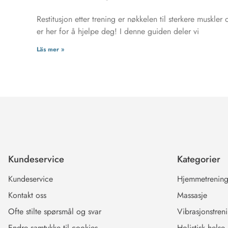
Restitusjon etter trening er nøkkelen til sterkere muskler
er her for å hjelpe deg! I denne guiden deler vi
Läs mer »
Kundeservice
Kategorier
Kundeservice
Hjemmetrenin
Kontakt oss
Massasje
Ofte stilte spørsmål og svar
Vibrasjonstren
Endre samtykke til cookies
Holistisk helse