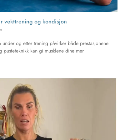
r vekttrening og kondisjon
er
å under og etter trening påvirker både prestasjonene
ig pusteteknikk kan gi musklene dine mer