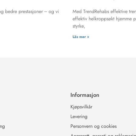
 og bedre prestasjoner – og vi
Med TrendRehabs effektive tren
effektiv helkroppsøkt hjemme p
styrke,
Läs mer »
Informasjon
g
Kjøpsvilkår
Levering
ing
Personvern og cookies
Angrerett, garanti og reklamasj