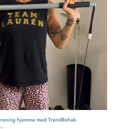
pstrening hjemme med TrendRehab
rer