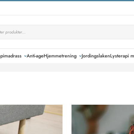
apimadrass
Anti-age
Hjemmetrening
Jordingslaken
Lysterapi m