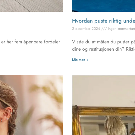
Hvordan puste riktig unde
2 desember 2024
Ingen kommentar
e, er her fem åpenbare fordeler
Visste du at måten du puster p
dine og restitusjonen din? Rikt
Läs mer »