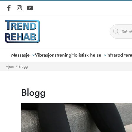
Massasje
Vibrasjonstrening
Holistisk helse
Infrarød ter
Hjem
/ Blogg
Blogg