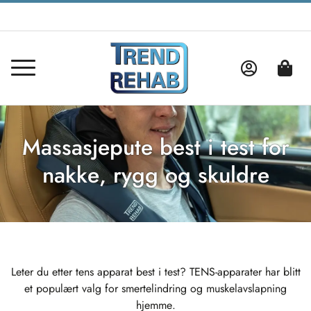
Massasjepute best i test for
nakke, rygg og skuldre
Leter du etter tens apparat best i test? TENS-apparater har blitt
et populært valg for smertelindring og muskelavslapning
hjemme.