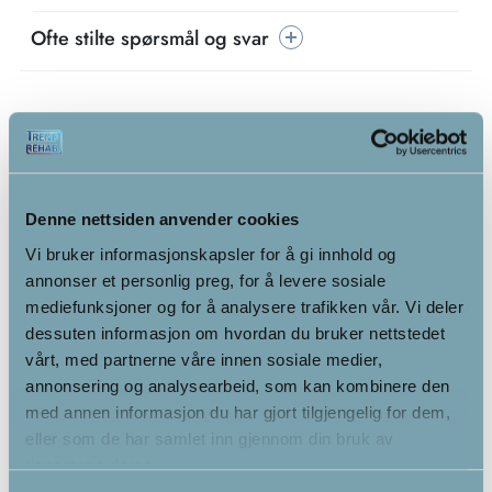
Ofte stilte spørsmål og svar
Denne nettsiden anvender cookies
Vi bruker informasjonskapsler for å gi innhold og
annonser et personlig preg, for å levere sosiale
mediefunksjoner og for å analysere trafikken vår. Vi deler
dessuten informasjon om hvordan du bruker nettstedet
vårt, med partnerne våre innen sosiale medier,
annonsering og analysearbeid, som kan kombinere den
med annen informasjon du har gjort tilgjengelig for dem,
eller som de har samlet inn gjennom din bruk av
tjenestene deres.