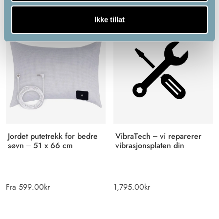
Relaterte produkter
Ikke tillat
Jordet putetrekk for bedre
VibraTech – vi reparerer
søvn – 51 x 66 cm
vibrasjonsplaten din
Fra
599.00
kr
1,795.00
kr