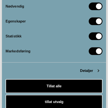
Samtykkevalg
Nødvendig
Ofte stilte spørsmål og svar
Egenskaper
Statistikk
Markedsføring
Detaljer
Tillat alle
tillat utvalg