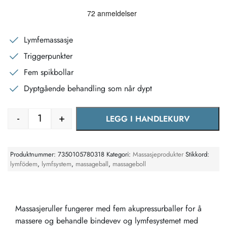
Lymfemassasje
Triggerpunkter
Fem spikbollar
Dyptgående behandling som når dypt
-
+
LEGG I HANDLEKURV
Massasjerulle med 5 piggkuler – triggerpunktmassasj
Produktnummer:
7350105780318
Kategori:
Massasjeprodukter
Stikkord:
lymfödem
,
lymfsystem
,
massageball
,
massageboll
Massasjeruller fungerer med fem akupressurballer for å
massere og behandle bindevev og lymfesystemet med