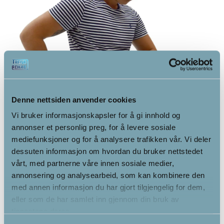
Denne nettsiden anvender cookies
Vi bruker informasjonskapsler for å gi innhold og
annonser et personlig preg, for å levere sosiale
mediefunksjoner og for å analysere trafikken vår. Vi deler
dessuten informasjon om hvordan du bruker nettstedet
vårt, med partnerne våre innen sosiale medier,
annonsering og analysearbeid, som kan kombinere den
med annen informasjon du har gjort tilgjengelig for dem,
eller som de har samlet inn gjennom din bruk av
tjenestene deres.
Teknisk informasjon