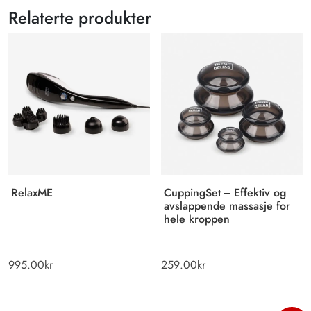
Relaterte produkter
RelaxME
CuppingSet – Effektiv og
avslappende massasje for
hele kroppen
995.00
kr
259.00
kr